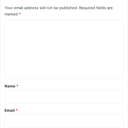
Your email address will not be published.
Required fields are
marked
*
C
o
m
m
e
n
t
*
Name
*
Email
*