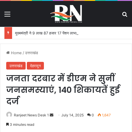
Menu
S
मुख्यमंत्री ने 9 लाख 87 हजार 17 पेंशन लाभार्थियों को 146 करोड़ 32 लाख की पेंशन राशि का किया भुगतान
Home
/
उत्तराखंड
उत्तराखंड
देहरादून
जनता दरबार में डीएम ने सुुनीं
जनसमस्याएं, 140 शिकायतें हुई
दर्ज
Ranjeet News Desk 1
S
July 14, 2025
0
1,647
e
3 minutes read
n