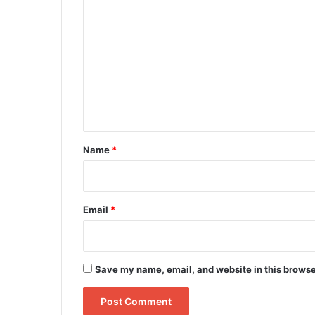
o
m
m
e
n
t
*
Name
*
Email
*
Save my name, email, and website in this browse