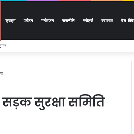
क्राइम
पर्यटन
मनोरंजन
राजनीति
स्पोर्ट्स
स्वास्थ्य
देश-विद
 सुगमता के उत्कृष्ट समन्वय से सफलतापूर्वक संचालित हो रही कांवड़ यात्रा
ैठक
 सड़क सुरक्षा समिति