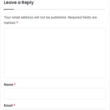
Leave a Reply
Your email address will not be published.
Required fields are
marked
*
C
o
m
m
e
n
t
*
Name
*
Email
*