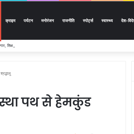
क्राइम
पर्यटन
मनोरंजन
राजनीति
स्पोर्ट्स
स्वास्थ्य
देश-विद
ार, शिक्षा, श्रमिक हित और आधारभूत विकास को नई गति, राज्य कैबिनेट ने लिए ऐतिहासिक फैसल
श्रद्धालु
्था पथ से हेमकुंड