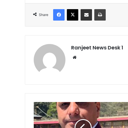
Facebook
X
Share via Email
Print
Share
Ranjeet News Desk 1
We
bsi
te