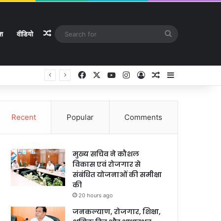
Random Article
Search
ेश
वीडियो
for
Facebook
X
YouTube
Instagram
Log In
Random Article
Sidebar
े
Recent
Popular
Comments
मुख्य सचिव ने कौशल
विकास एवं रोजगार से
संबंधित योजनाओं की समीक्षा
की
20 hours ago
जनकल्याण, रोजगार, शिक्षा,