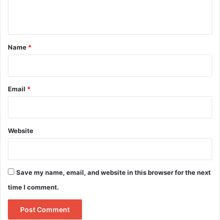
e
n
t
*
Name
*
Email
*
Website
Save my name, email, and website in this browser for the next
time I comment.