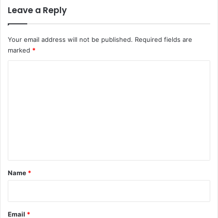
Leave a Reply
Your email address will not be published.
Required fields are
marked
*
C
o
m
m
e
n
t
*
Name
*
Email
*