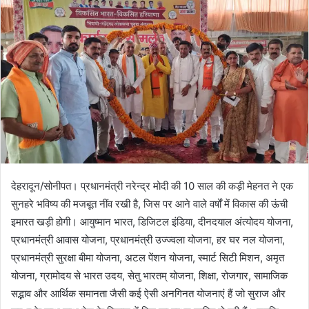
n
e
m
a
i
l
देहरादून/सोनीपत। प्रधानमंत्री नरेन्द्र मोदी की 10 साल की कड़ी मेहनत ने एक
सुनहरे भविष्य की मजबूत नींव रखी है, जिस पर आने वाले वर्षों में विकास की ऊंची
इमारत खड़ी होगी। आयुष्मान भारत, डिजिटल इंडिया, दीनदयाल अंत्योदय योजना,
प्रधानमंत्री आवास योजना, प्रधानमंत्री उज्ज्वला योजना, हर घर नल योजना,
प्रधानमंत्री सुरक्षा बीमा योजना, अटल पेंशन योजना, स्मार्ट सिटी मिशन, अमृत
योजना, ग्रामोदय से भारत उदय, सेतु भारतम् योजना, शिक्षा, रोजगार, सामाजिक
सद्भाव और आर्थिक समानता जैसी कई ऐसी अनगिनत योजनाएं हैं जो सुराज और