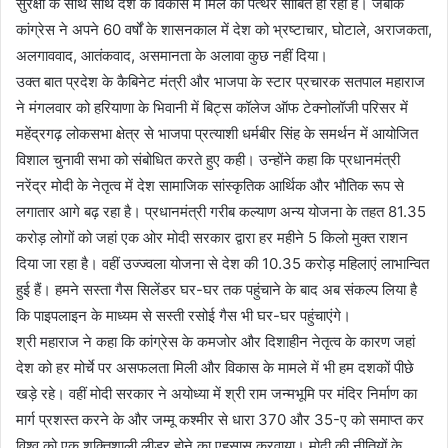
सुरक्षा के साथ साथ देश के विकास में मिल का पत्थर साबित हो रही हैं। जबकि
कांग्रेस ने अपने 60 वर्षों के शासनकाल में देश को भ्रष्टाचार, घोटाले, अराजकता,
अलगाववाद, आतंकवाद, असमानता के अलावा कुछ नहीं दिया।
उक्त बात प्रदेश के कैबिनेट मंत्री और भाजपा के स्टार प्रचारक सतपाल महाराज
ने मंगलवार को हरियाणा के भिवानी में बिट्स कॉलेज ऑफ टेक्नोलॉजी परिसर में
महेंद्रगढ़ लोकसभा क्षेत्र से भाजपा प्रत्याशी धर्मबीर सिंह के समर्थन में आयोजित
विशाल चुनावी सभा को संबोधित करते हुए कही। उन्होंने कहा कि प्रधानमंत्री
नरेंद्र मोदी के नेतृत्व में देश सामाजिक सांस्कृतिक आर्थिक और भौतिक रूप से
लगातार आगे बढ़ रहा है। प्रधानमंत्री गरीब कल्याण अन्य योजना के तहत 81.35
करोड़ लोगों को जहां एक ओर मोदी सरकार द्वारा हर महीने 5 किलो मुक्त राशन
दिया जा रहा है। वहीं उज्ज्वला योजना से देश की 10.35 करोड़ महिलाएं लाभान्वित
हुई हैं। हमने सस्ता गैस सिलेंडर घर-घर तक पहुंचाने के बाद अब संकल्प लिया है
कि पाइपलाइन के माध्यम से सस्ती रसोई गैस भी घर-घर पहुंचाएंगे।
श्री महाराज ने कहा कि कांग्रेस के कमजोर और दिशाहीन नेतृत्व के कारण जहां
देश को हर मोर्चे पर असफलता मिली और विकास के मामले में भी हम दशकों पीछे
खड़े रहे। वहीं मोदी सरकार ने अयोध्या में श्री राम जन्मभूमि पर मंदिर निर्माण का
मार्ग प्रशस्त करने के और जम्मू कश्मीर से धारा 370 और 35-ए को समाप्त कर
विश्व को एक शक्तिशाली लीडर होने का एहसास करवाया। मोदी की नीतियों के