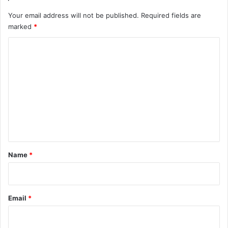
Your email address will not be published.
Required fields are
marked
*
C
o
m
m
e
n
t
*
Name
*
Email
*