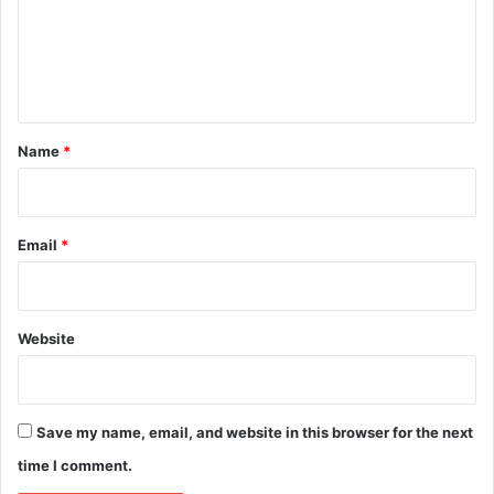
m
e
n
t
*
Name
*
Email
*
Website
Save my name, email, and website in this browser for the next
time I comment.