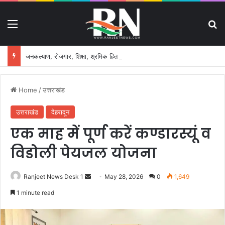
Menu
S
जनकल्याण, रोजगार, शिक्षा, श्रमिक हित और आधारभूत विकास को नई गति, राज्य कैबिनेट ने लिए ऐतिहासिक फैसले
Home
/
उत्तराखंड
उत्तराखंड
देहरादून
एक माह में पूर्ण करें कण्डारस्यूं व
विडोली पेयजल योजना
Ranjeet News Desk 1
S
May 28, 2026
0
1,649
e
1 minute read
n
d
a