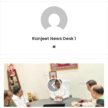
Ranjeet News Desk 1
We
bsi
te