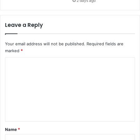
2 days ago
Leave a Reply
Your email address will not be published.
Required fields are
marked
*
C
o
m
m
e
n
t
*
Name
*