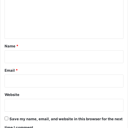
m
m
e
n
t
*
Name
*
Email
*
Website
Save my name, email, and website in this browser for the next
time I comment.