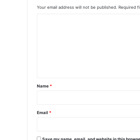
Your email address will not be published.
Required f
C
o
m
m
e
n
t
*
Name
*
Email
*
Save my name, email, and website in this browse