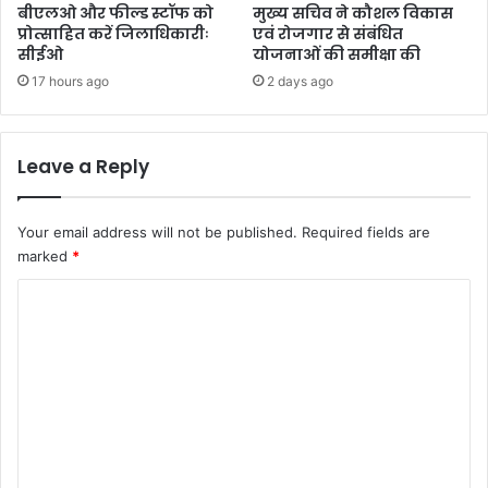
बीएलओ और फील्ड स्टॉफ को
मुख्य सचिव ने कौशल विकास
प्रोत्साहित करें जिलाधिकारीः
एवं रोजगार से संबंधित
सीईओ
योजनाओं की समीक्षा की
17 hours ago
2 days ago
Leave a Reply
Your email address will not be published.
Required fields are
marked
*
C
o
m
m
e
n