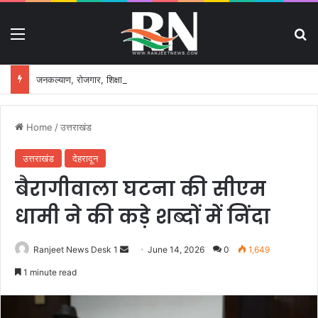
Menu
S
जनकल्याण, रोजगार, शिक्षा, श्रमिक हित और आधारभूत विकास को नई गति, राज्य कैबिनेट ने लिए ऐतिहासिक फैसले
Home
/
उत्तराखंड
उत्तराखंड
देहरादून
बैरागीवाला घटना की सीएम
धामी ने की कड़े शब्दों में निंदा
Ranjeet News Desk 1
S
June 14, 2026
0
1,649
e
1 minute read
n
d
a