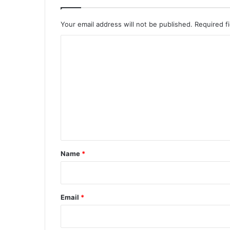
Your email address will not be published.
Required f
C
o
m
m
e
n
t
*
Name
*
Email
*