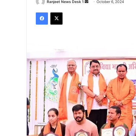
Ranjeet News Desk 1
S
October 6, 2024
e
Facebook
X
n
d
a
n
e
m
a
i
l