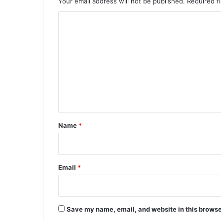
Your email address will not be published.
Required f
C
o
m
m
e
n
t
*
Name
*
Email
*
Save my name, email, and website in this browse