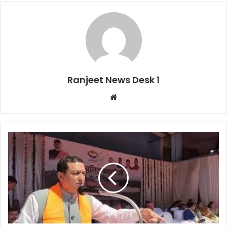
Ranjeet News Desk 1
We
bsi
te