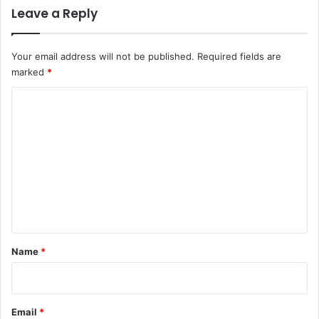
Leave a Reply
Your email address will not be published.
Required fields are
marked
*
C
o
m
m
e
n
t
*
Name
*
Email
*