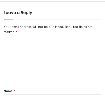
Leave a Reply
Your email address will not be published.
Required fields are
marked
*
C
o
m
m
e
n
t
*
Name
*