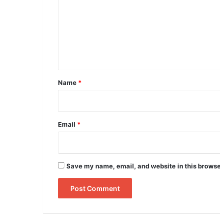
m
m
e
n
t
*
Name
*
Email
*
Save my name, email, and website in this browse