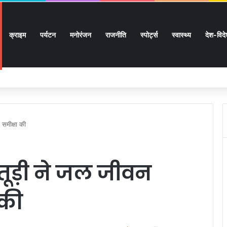
क्राइम
पर्यटन
मनोरंजन
राजनीति
स्पोर्ट्स
स्वास्थ्य
देश-विद
ों के घर जाएंगे बीएलओ, करेंगे नोटिसों का निस्तारण
समीक्षा की
रतूड़ी ने जल जीवन
 की