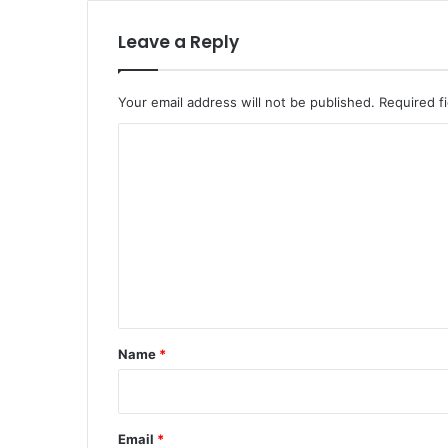
Leave a Reply
Your email address will not be published.
Required f
C
o
m
m
e
n
t
*
Name
*
Email
*