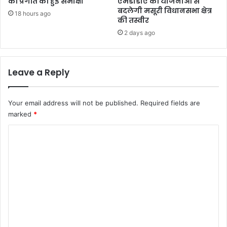
की प्रगति की हुई समीक्षा
एमडीडीए की योजनाओं से
बदलेगी मसूरी विधानसभा क्षेत्र
18 hours ago
की तस्वीर
2 days ago
Leave a Reply
Your email address will not be published.
Required fields are
marked
*
C
o
m
m
e
n
t