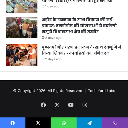
योजना (शहरी) की प्रगति की हुई समीक्षा
1 day ago
शहीद के सम्मान के साथ विकास की नई
इबारतः एमडीडीए की योजनाओं से बदलेगी
मसूरी विधानसभा क्षेत्र की तस्वीर
2 days ago
पुष्पवर्षा और चरण प्रक्षालन के साथ देवभूमि ने
किया शिवभक्त कांवड़ियों का अभिनंदन
2 days ago
© Copyright 2026, All Rights Reserved |
Tech Yard Labs
Facebook
X
YouTube
Instagram