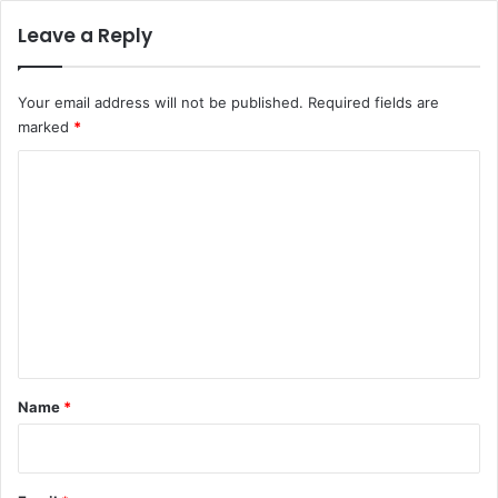
Leave a Reply
Your email address will not be published.
Required fields are
marked
*
C
o
m
m
e
n
t
*
Name
*