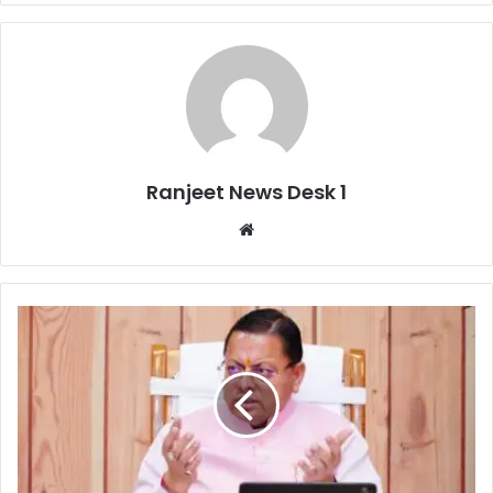
Ranjeet News Desk 1
We
bsi
te