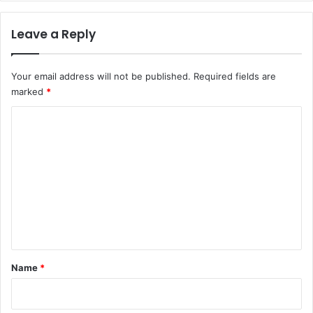
Leave a Reply
Your email address will not be published.
Required fields are
marked
*
C
o
m
m
e
n
t
*
Name
*