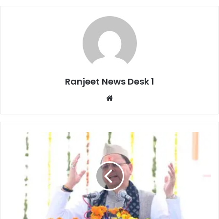
Ranjeet News Desk 1
We
bsi
te