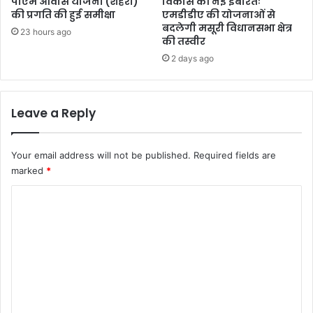
पीएम आवास योजना (शहरी)
विकास की नई इबारतः
की प्रगति की हुई समीक्षा
एमडीडीए की योजनाओं से
बदलेगी मसूरी विधानसभा क्षेत्र
23 hours ago
की तस्वीर
2 days ago
Leave a Reply
Your email address will not be published.
Required fields are
marked
*
C
o
m
m
e
n