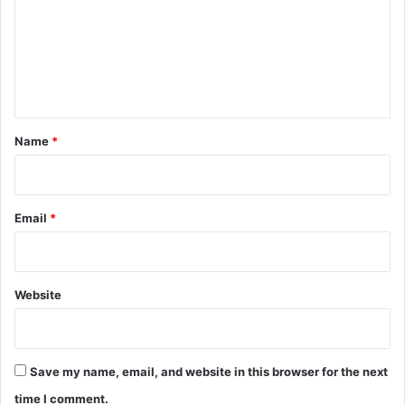
m
m
e
n
t
*
Name
*
Email
*
Website
Save my name, email, and website in this browser for the next
time I comment.