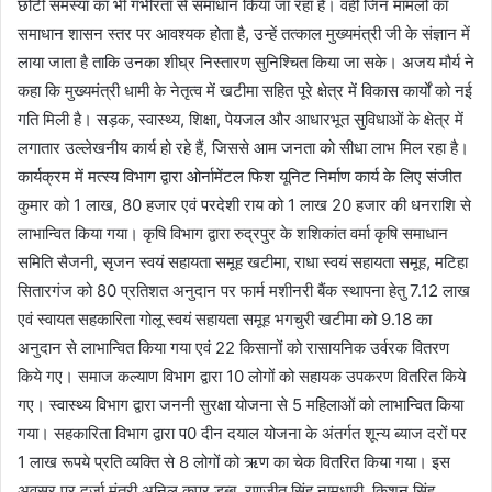
छोटी समस्या का भी गंभीरता से समाधान किया जा रहा है। वहीं जिन मामलों का
समाधान शासन स्तर पर आवश्यक होता है, उन्हें तत्काल मुख्यमंत्री जी के संज्ञान में
लाया जाता है ताकि उनका शीघ्र निस्तारण सुनिश्चित किया जा सके। अजय मौर्य ने
कहा कि मुख्यमंत्री धामी के नेतृत्व में खटीमा सहित पूरे क्षेत्र में विकास कार्यों को नई
गति मिली है। सड़क, स्वास्थ्य, शिक्षा, पेयजल और आधारभूत सुविधाओं के क्षेत्र में
लगातार उल्लेखनीय कार्य हो रहे हैं, जिससे आम जनता को सीधा लाभ मिल रहा है।
कार्यक्रम में मत्स्य विभाग द्वारा ओर्नामेंटल फिश यूनिट निर्माण कार्य के लिए संजीत
कुमार को 1 लाख, 80 हजार एवं परदेशी राय को 1 लाख 20 हजार की धनराशि से
लाभान्वित किया गया। कृषि विभाग द्वारा रुद्रपुर के शशिकांत वर्मा कृषि समाधान
समिति सैजनी, सृजन स्वयं सहायता समूह खटीमा, राधा स्वयं सहायता समूह, मटिहा
सितारगंज को 80 प्रतिशत अनुदान पर फार्म मशीनरी बैंक स्थापना हेतु 7.12 लाख
एवं स्वायत सहकारिता गोलू स्वयं सहायता समूह भगचुरी खटीमा को 9.18 का
अनुदान से लाभान्वित किया गया एवं 22 किसानों को रासायनिक उर्वरक वितरण
किये गए। समाज कल्याण विभाग द्वारा 10 लोगों को सहायक उपकरण वितरित किये
गए। स्वास्थ्य विभाग द्वारा जननी सुरक्षा योजना से 5 महिलाओं को लाभान्वित किया
गया। सहकारिता विभाग द्वारा प0 दीन दयाल योजना के अंतर्गत शून्य ब्याज दरों पर
1 लाख रूपये प्रति व्यक्ति से 8 लोगों को ऋण का चेक वितरित किया गया। इस
अवसर पर दर्जा मंत्री अनिल कपूर डब्बू, रणजीत सिंह नामधारी, किशन सिंह