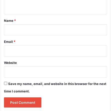
n
t
*
Name
*
Email
*
Website
Save my name, email, and website in this browser for the next
time I comment.