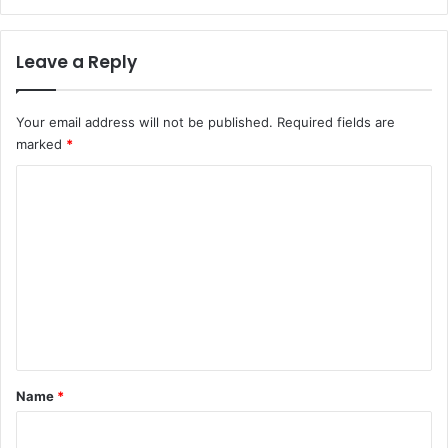
Leave a Reply
Your email address will not be published.
Required fields are
marked
*
C
o
m
m
e
n
t
*
Name
*