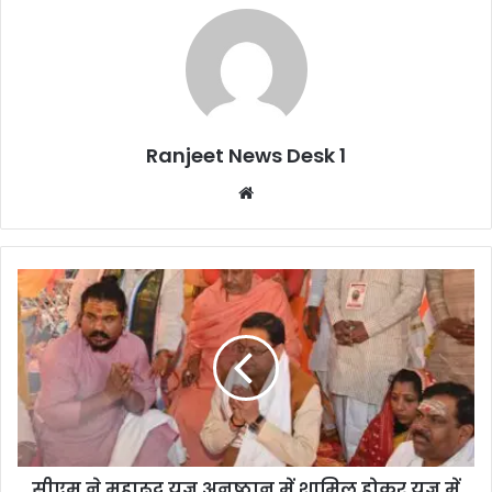
Ranjeet News Desk 1
We
bsi
te
सीएम ने महारूद्र यज्ञ अनुष्ठान में शामिल होकर यज्ञ में