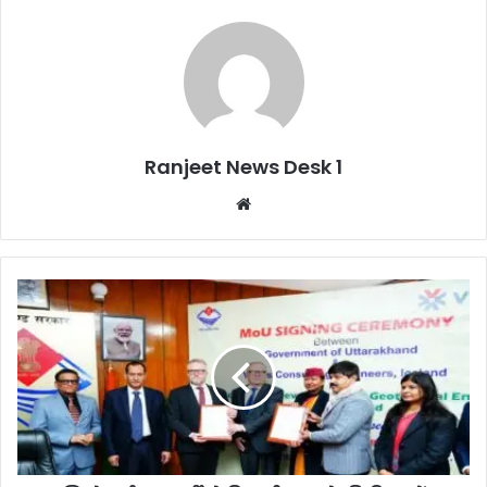
Ranjeet News Desk 1
We
bsi
te