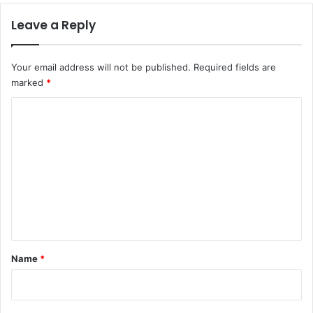
Leave a Reply
Your email address will not be published.
Required fields are
marked
*
C
o
m
m
e
n
t
*
Name
*