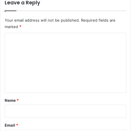
Leave a Reply
Your email address will not be published.
Required fields are
marked
*
C
o
m
m
e
n
t
*
Name
*
Email
*