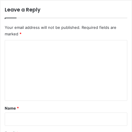
Leave a Reply
Your email address will not be published.
Required fields are
marked
*
C
o
m
m
e
n
t
*
Name
*