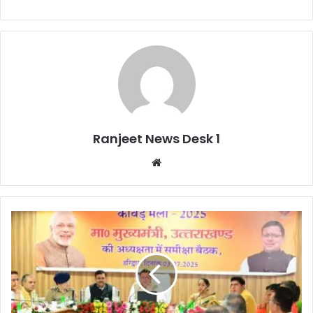
Ranjeet News Desk 1
We
bsi
te