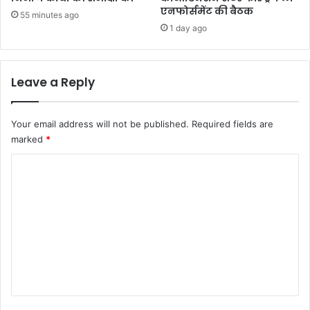
एनफोर्समेंट की बैठक
55 minutes ago
1 day ago
Leave a Reply
Your email address will not be published.
Required fields are
marked
*
C
o
m
m
e
n
t
*