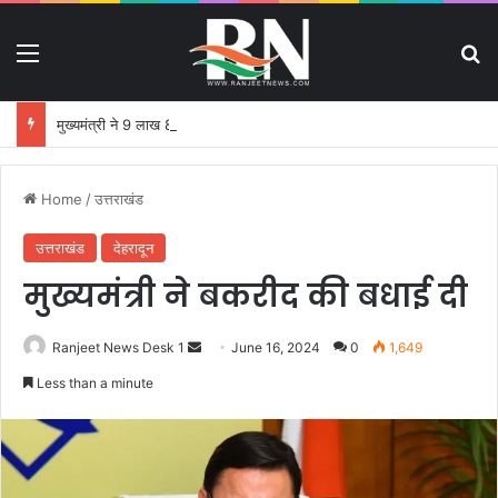
Menu
S
मुख्यमंत्री ने 9 लाख 87 हजार 17 पेंशन लाभार्थियों को 146 करोड़ 32 लाख की पेंशन राशि का किया भुगतान
Home
/
उत्तराखंड
उत्तराखंड
देहरादून
मुख्यमंत्री ने बकरीद की बधाई दी
Ranjeet News Desk 1
S
June 16, 2024
0
1,649
e
Less than a minute
n
d
a
n