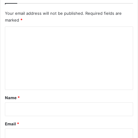
Your email address will not be published.
Required fields are
marked
*
C
o
m
m
e
n
t
*
Name
*
Email
*