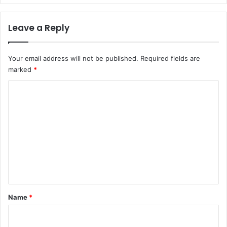
Leave a Reply
Your email address will not be published.
Required fields are
marked
*
C
o
m
m
e
n
t
*
Name
*