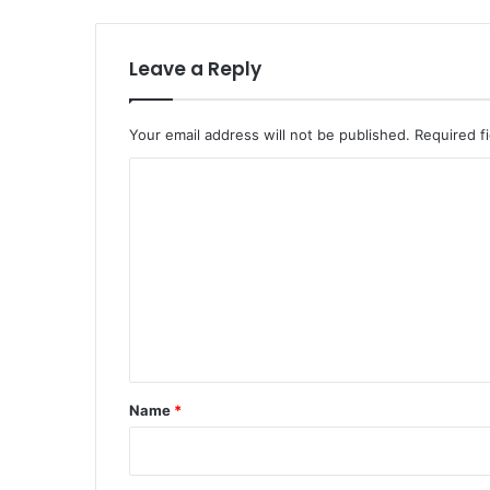
Leave a Reply
Your email address will not be published.
Required f
C
o
m
m
e
n
t
*
Name
*