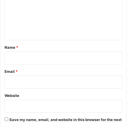
m
m
e
n
t
*
Name
*
Email
*
Website
Save my name, email, and website in this browser for the next