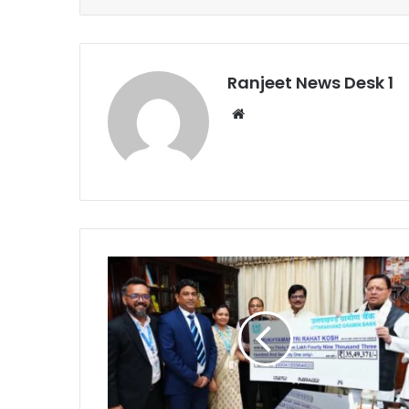
Ranjeet News Desk 1
We
bsi
te