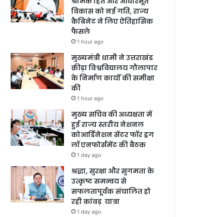
श्रमिक हित और आधारभूत
विकास को नई गति, राज्य
कैबिनेट ने लिए ऐतिहासिक
फैसले
1 hour ago
मुख्यमंत्री धामी ने उत्तराखंड
क्रीड़ा विश्वविद्यालय गौलापार
के निर्माण कार्यों की समीक्षा
की
1 hour ago
मुख्य सचिव की अध्यक्षता में
हुई राज्य स्तरीय नेशनल
कोआर्डिनेशन सेंटर फॉर ड्रग
लॉ एनफोर्समेंट की बैठक
1 day ago
श्रद्धा, सुरक्षा और सुगमता के
उत्कृष्ट समन्वय से
सफलतापूर्वक संचालित हो
रही कांवड़ यात्रा
1 day ago