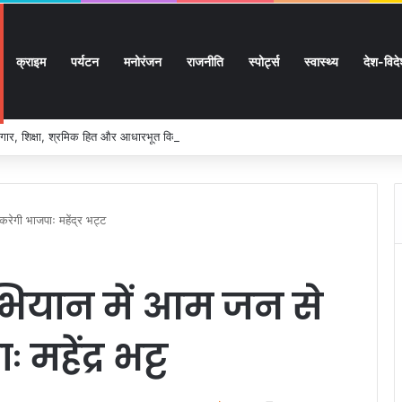
क्राइम
पर्यटन
मनोरंजन
राजनीति
स्पोर्ट्स
स्वास्थ्य
देश-विद
ार, शिक्षा, श्रमिक हित और आधारभूत विकास को नई गति, राज्य कैबिनेट ने लिए ऐतिहासिक फैसल
रेगी भाजपाः महेंद्र भट्ट
भियान में आम जन से
महेंद्र भट्ट