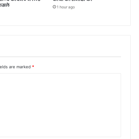
ैसले
1 hour ago
ields are marked
*