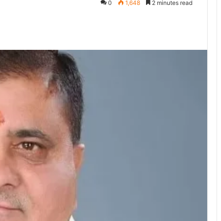
0
1,648
2 minutes read