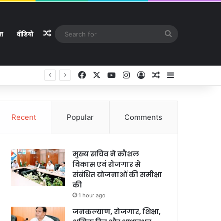
Random Article
Search
ेश
वीडियो
for
Facebook
X
YouTube
Instagram
Log In
Random Article
Sidebar
े
Recent
Popular
Comments
मुख्य सचिव ने कौशल
विकास एवं रोजगार से
संबंधित योजनाओं की समीक्षा
की
1 hour ago
जनकल्याण, रोजगार, शिक्षा,