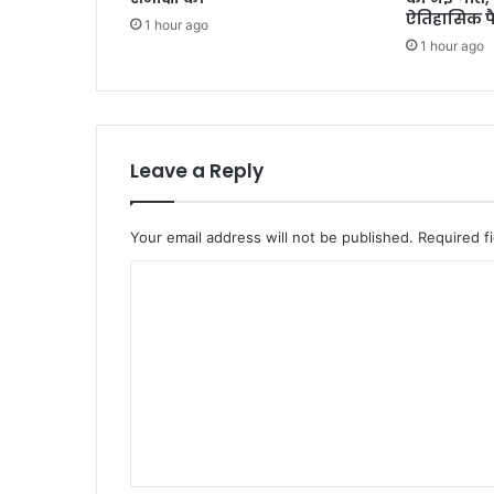
ऐतिहासिक फ
1 hour ago
1 hour ago
Leave a Reply
Your email address will not be published.
Required f
C
o
m
m
e
n
t