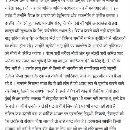
। उन्होंने उम्मीद जताई कि इस कानून पर हमारे अनुभव देश में समान नागरिक
संहिता कानून की राह को अधिक अधिक प्रशस्त करने में मददगार होगा । इस
संबंध में उन्होंने विपक्ष के आरोपों को बेबुनियाद और राजनीति से प्रेरित बताया ।
उन्होंने जोर देते हुए कहा, भारतीय संस्कृति और देवों की भूमि उत्तराखंड से इस
कानून की शुरुआत के लिए सर्वश्रेष्ठ स्थान है। विरोध करने वाले नही चाहते कि
मातृ शक्ति को उचित अधिकार मिले एवं विभिन्न धर्मों में धार्मिक कुरीतियां से महिलाओं
का शोषण होता रहे। उन्होंने यूसीसी लागू होने पर कांग्रेस के आरोपों को तुष्टिकरण
की नीति से प्रेरित बताया । पीएम श्री नरेंद्र मोदी और गृह मंत्री श्री अमित शाह
अनेकों बार स्पष्ट कर चुके हैं कि यह कानून नागरिकता देने के लिए है, छीनने के
लिए नही है । इसके लागू होने से किसी भी भारतीय की नागरिकता नही जाएगी ।
लेकिन विपक्ष समाज के एक बड़े तबके में नागरिकता जाने का झूठ और भ्रम फैला
रहे हैं । उन्होंने निशाना साधा कि ये वही लोग हैं जो अवैध रूप से घुसपैठ करने वाले
रोहंगिया मुस्लिमों का समर्थन करते हैं, इन्हे विरोध की आड़ में रोहंगिया लोगों द्वारा
मुंबई स्थित शहीद स्मारक में तोड़फोड़ करने में कुछ भी गलत नही लगता है, इन्हे देश
के कई राज्यों में उनके आतंकी घटनाओं में लिप्त होने पर भी कष्ट नहीं होता है।
लेकिन जब पड़ोसी देश से धार्मिक आधार पर प्रताड़ित हिंदुओं, सिक्खों, ईसाइयों को
वैध तरीके से संरक्षण दिया जाता है तो उन्हे कष्ट होता है। दरअसल आपत्ति किसी
समुदाय को नही है लेकिन वोट बैंक के लिए इस मुद्दे पर भी तुष्टिकरण की नीति