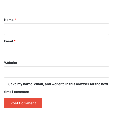
n
t
*
Name
*
Email
*
Website
Save my name, email, and website in this browser for the next
time I comment.