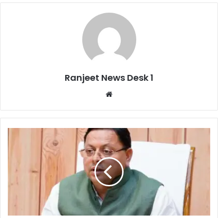
Ranjeet News Desk 1
We
bsi
te