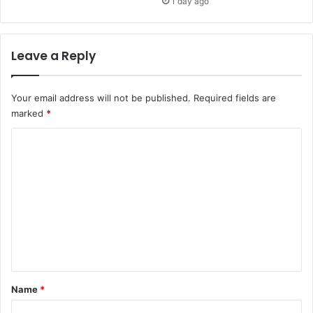
1 day ago
Leave a Reply
Your email address will not be published.
Required fields are
marked
*
C
o
m
m
e
n
t
*
Name
*