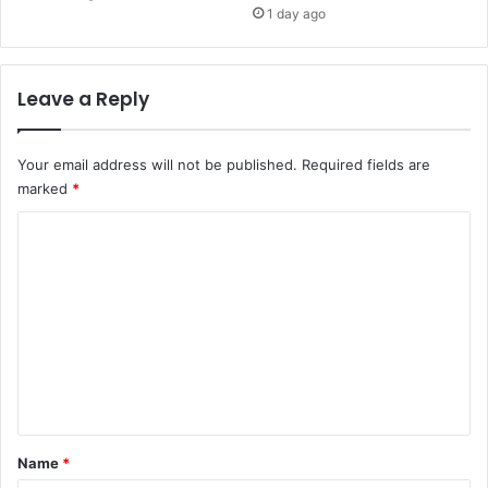
1 day ago
Leave a Reply
Your email address will not be published.
Required fields are
marked
*
C
o
m
m
e
n
t
*
Name
*