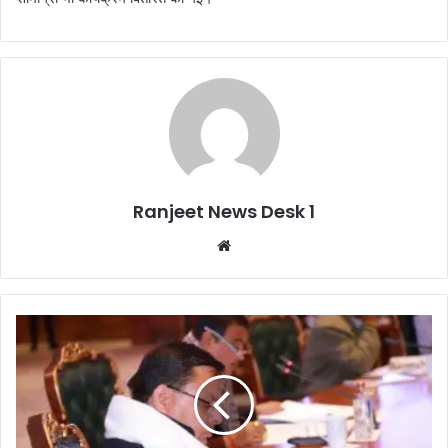
Ranjeet News Desk 1
We
bsi
te