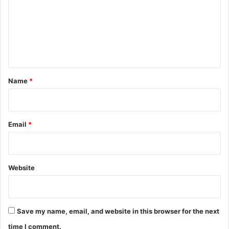
m
m
e
n
t
*
Name
*
Email
*
Website
Save my name, email, and website in this browser for the next
time I comment.