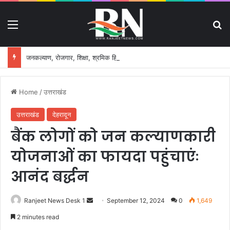
Menu
S
जनकल्याण, रोजगार, शिक्षा, श्रमिक हित और आधारभूत विकास को नई गति, राज्य कैबिनेट ने लिए ऐतिहासिक फैसले
Home
/
उत्तराखंड
उत्तराखंड
देहरादून
बैंक लोगों को जन कल्याणकारी
योजनाओं का फायदा पहुंचाएंः
आनंद बर्द्धन
Ranjeet News Desk 1
S
September 12, 2024
0
1,649
e
2 minutes read
n