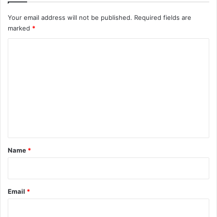
Your email address will not be published.
Required fields are
marked
*
C
o
m
m
e
n
t
*
Name
*
Email
*