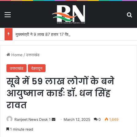
Menu
S
मुख्यमंत्री ने 9 लाख 87 हजार 17 पेंशन लाभार्थियों को 146 करोड़ 32 लाख की पेंशन राशि का किया भुगतान
Home
/
उत्तराखंड
उत्तराखंड
देहरादून
सूबे में 59 लाख लोगों के बने
आयुष्मान कार्डः डॉ. धन सिंह
रावत
Ranjeet News Desk 1
S
March 12, 2025
0
1,649
e
1 minute read
n