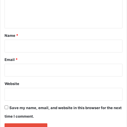
e
n
t
*
Name
*
Email
*
Website
Save my name, email, and website in this browser for the next
time I comment.