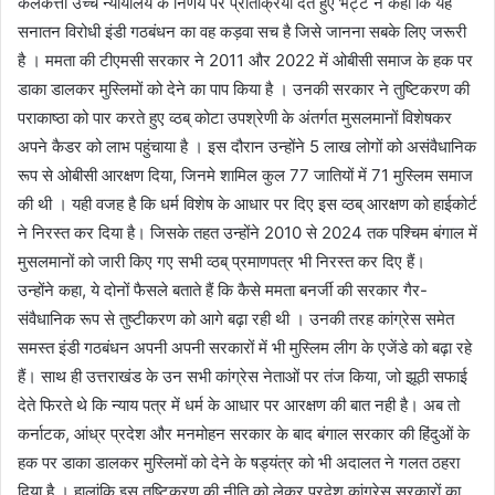
कलकत्ता उच्च न्यायालय के निर्णय पर प्रतिक्रिया देते हुए भट्ट ने कहा कि यह
सनातन विरोधी इंडी गठबंधन का वह कड़वा सच है जिसे जानना सबके लिए जरूरी
है । ममता की टीएमसी सरकार ने 2011 और 2022 में ओबीसी समाज के हक पर
डाका डालकर मुस्लिमों को देने का पाप किया है । उनकी सरकार ने तुष्टिकरण की
पराकाष्ठा को पार करते हुए व्ठब् कोटा उपश्रेणी के अंतर्गत मुसलमानों विशेषकर
अपने कैडर को लाभ पहुंचाया है । इस दौरान उन्होंने 5 लाख लोगों को असंवैधानिक
रूप से ओबीसी आरक्षण दिया, जिनमे शामिल कुल 77 जातियों में 71 मुस्लिम समाज
की थी । यही वजह है कि धर्म विशेष के आधार पर दिए इस व्ठब् आरक्षण को हाईकोर्ट
ने निरस्त कर दिया है। जिसके तहत उन्होंने 2010 से 2024 तक पश्चिम बंगाल में
मुसलमानों को जारी किए गए सभी व्ठब् प्रमाणपत्र भी निरस्त कर दिए हैं।
उन्होंने कहा, ये दोनों फैसले बताते हैं कि कैसे ममता बनर्जी की सरकार गैर-
संवैधानिक रूप से तुष्टीकरण को आगे बढ़ा रही थी । उनकी तरह कांग्रेस समेत
समस्त इंडी गठबंधन अपनी अपनी सरकारों में भी मुस्लिम लीग के एजेंडे को बढ़ा रहे
हैं। साथ ही उत्तराखंड के उन सभी कांग्रेस नेताओं पर तंज किया, जो झूठी सफाई
देते फिरते थे कि न्याय पत्र में धर्म के आधार पर आरक्षण की बात नही है। अब तो
कर्नाटक, आंध्र प्रदेश और मनमोहन सरकार के बाद बंगाल सरकार की हिंदुओं के
हक पर डाका डालकर मुस्लिमों को देने के षड्यंत्र को भी अदालत ने गलत ठहरा
दिया है । हालांकि इस तुष्टिकरण की नीति को लेकर प्रदेश कांग्रेस सरकारों का