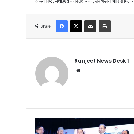
अरूण बिष्ट, बीआईएस के नितेश यादव, लव भंडारी आदि शामिल र
Facebook
X
Share via Email
Print
Share
Ranjeet News Desk 1
We
bsi
te