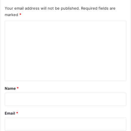
Your email address will not be published.
Required fields are
marked
*
C
o
m
m
e
n
t
*
Name
*
Email
*