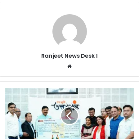
Ranjeet News Desk 1
We
bsi
te