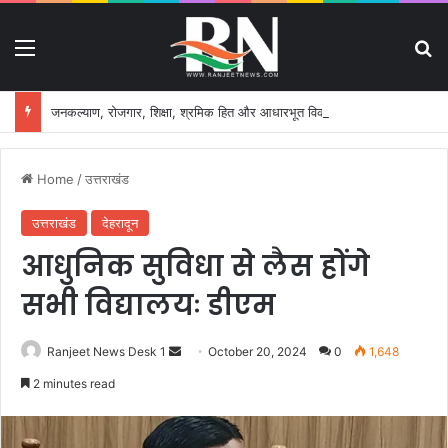
Menu
S
जनकल्याण, रोजगार, शिक्षा, श्रमिक हित और आधारभूत विकास को नई गति, राज्य कैबिनेट ने लिए ऐतिहासिक फैसले
Home
/
उत्तराखंड
उत्तराखंड
देहरादून
आधुनिक सुविधा से लैस होंगे
सभी विद्यालयः डीएम
Ranjeet News Desk 1
S
October 20, 2024
0
1,648
e
2 minutes read
n
d
a