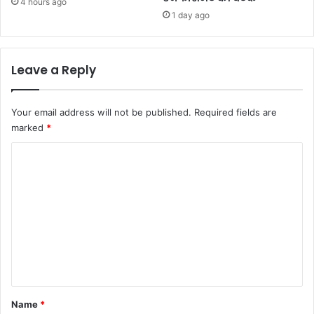
4 hours ago
1 day ago
Leave a Reply
Your email address will not be published.
Required fields are
marked
*
C
o
m
m
e
n
t
*
Name
*