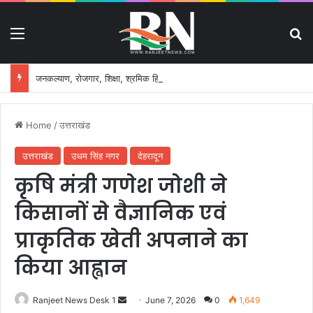
Menu
S
जनकल्याण, रोजगार, शिक्षा, श्रमिक हित और आधारभूत विकास को नई गति, राज्य कैबिनेट ने लिए ऐतिहासिक फैसले
Home
/
उत्तराखंड
उत्तराखंड
उधम सिंह नगर
देहरादून
कृषि मंत्री गणेश जोशी ने
किसानों से वैज्ञानिक एवं
प्राकृतिक खेती अपनाने का
किया आह्वान
Ranjeet News Desk 1
S
June 7, 2026
0
1,649