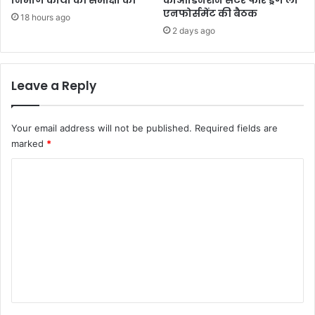
निर्माण कार्यों की समीक्षा की
कोआर्डिनेशन सेंटर फॉर ड्रग लॉ
एनफोर्समेंट की बैठक
18 hours ago
2 days ago
Leave a Reply
Your email address will not be published.
Required fields are
marked
*
C
o
m
m
e
n
t