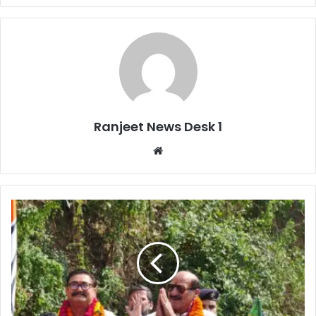
Ranjeet News Desk 1
We
bsi
te