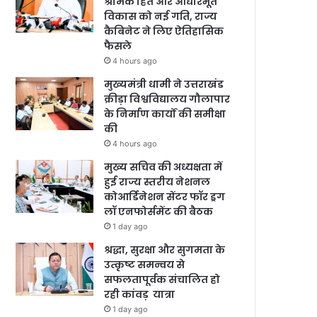
श्रमिक हित और आधारभूत
विकास को नई गति, राज्य
कैबिनेट ने लिए ऐतिहासिक
फैसले
4 hours ago
मुख्यमंत्री धामी ने उत्तराखंड
क्रीड़ा विश्वविद्यालय गौलापार
के निर्माण कार्यों की समीक्षा
की
4 hours ago
मुख्य सचिव की अध्यक्षता में
हुई राज्य स्तरीय नेशनल
कोआर्डिनेशन सेंटर फॉर ड्रग
लॉ एनफोर्समेंट की बैठक
1 day ago
श्रद्धा, सुरक्षा और सुगमता के
उत्कृष्ट समन्वय से
सफलतापूर्वक संचालित हो
रही कांवड़ यात्रा
1 day ago