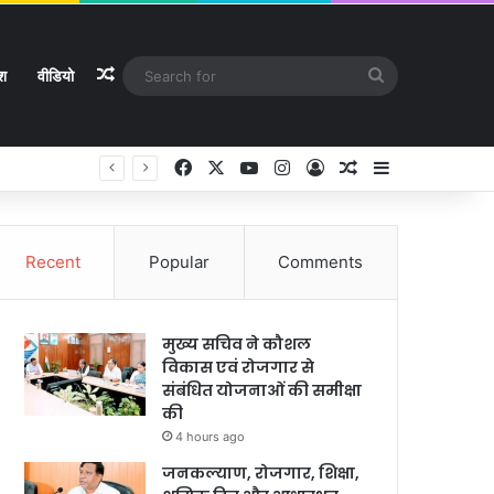
Random Article
Search
ेश
वीडियो
for
Facebook
X
YouTube
Instagram
Log In
Random Article
Sidebar
े
Recent
Popular
Comments
मुख्य सचिव ने कौशल
विकास एवं रोजगार से
संबंधित योजनाओं की समीक्षा
की
4 hours ago
जनकल्याण, रोजगार, शिक्षा,