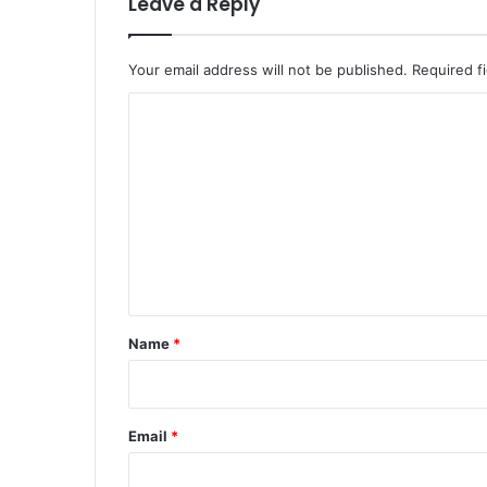
Leave a Reply
Your email address will not be published.
Required f
C
o
m
m
e
n
t
*
Name
*
Email
*