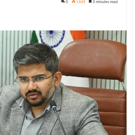
0
1,649
3 minutes read