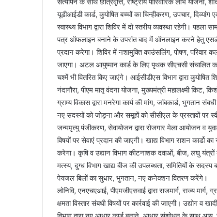
सत्यापन के साथ छात्रवृत्ति, राष्ट्रीय पारिवारिक लाभ योजना, शाद
यूडीआईडी कार्ड, कुपोषित बच्चों का चिन्हीकरण, उपचार, दिव्यांग 
स्वास्थ्य विभाग द्वारा शिविर में दो स्तरीय व्यवस्था रहेगी। पहला
पत्र ऑफलाइन बनाने के उपरांत बाद में ऑनलाइन करने हेतु एसडी
प्रदान करेगा। शिविर में नशामुक्ति काउंसलिंग, पोषण, परिवार 
जाएगा। अटल आयुष्मान कार्ड के लिए पृथक सीएचसी संचालित कर कैंप
चश्में भी वितरित किए जाएंगे। आईसीडीएस विभाग द्वारा कुपोषित
नंदागौरा, पीएम मातृ वंदना योजना, मुख्यमंत्री महालक्ष्मी किट, कि
ग्राम्य विकास द्वारा मनरेगा कार्य की मांग, जॉबकार्ड, भुगतान
नए सदस्यों को जोड़ना और समूहों को सीसीएल के प्रस्तावों पर स
जन्ममृत्यु पंजीकरण, सेवायोजन द्वारा रोजगार मेला आयोजन व युवा
विषयों पर सेवाएं प्रदान की जाएगी। खाद्य विभाग राशन कार्डो का
करेगा। कृषि व उद्यान विभाग कीटनाशक दवाओं, बीज, लघु यंत्रों
मत्स्य, दुग्ध विभाग खाद्य बीज की उपलब्धता, समितियों के सदस्य ब
पेयजल बिलों का सुधार, भुगतान, नए कनेक्शन वितरण करेंगे।
लोनिवि, एनएचएआई, पीएमजीएसवाई द्वारा राजमार्ग, राज्य मार्ग, ग्र
क्षमता विस्तार संबधी विषयों पर कार्रवाई की जाएगी। उद्योग व खादी
विभाग द्वारा नए आधार कार्ड बनाने, आधार संशोधन के साथ आय, जा