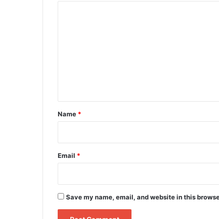
C
o
m
m
e
n
t
*
Name
*
Email
*
Save my name, email, and website in this browse