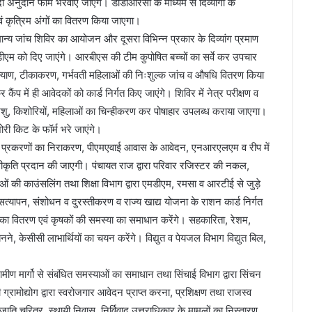
ी अनुदान फार्म भरवाए जाएंगे। डीडीआरसी के माध्यम से दिव्यांगों के
एवं कृत्रिम अंगों का वितरण किया जाएगा।
 सामान्य जांच शिविर का आयोजन और दूसरा विभिन्न प्रकार के दिव्यांग प्रमाण
एम को दिए जाएंगे। आरबीएस की टीम कुपोषित बच्चों का सर्वे कर उपचार
कल्याण, टीकाकरण, गर्भवती महिलाओं की निःशुल्क जांच व औषधि वितरण किया
 में ही आवेदकों को कार्ड निर्गत किए जाएंगे। शिविर में नेत्र परीक्षण व
 शिशु, किशोरियों, महिलाओं का चिन्हीकरण कर पोषाहार उपलब्ध कराया जाएगा।
शोरी किट के फॉर्म भरे जाएंगे।
 संबधी प्रकरणों का निराकरण, पीएमएवाई आवास के आवेदन, एनआरएलएम व रीप में
्वीकृति प्रदान की जाएगी। पंचायत राज द्वारा परिवार रजिस्टर की नकल,
ओं की काउंसलिंग तथा शिक्षा विभाग द्वारा एमडीएम, रमसा व आरटीई से जुड़े
 सत्यापन, संशोधन व दुरस्तीकरण व राज्य खाद्य योजना के राशन कार्ड निर्गत
 का वितरण एवं कृषकों की समस्या का समाधान करेंगे। सहकारिता, रेशम,
नने, केसीसी लाभार्थियों का चयन करेंगे। विद्युत व पेयजल विभाग विद्युत बिल,
ामीण मार्गो से संबंधित समस्याओं का समाधान तथा सिंचाई विभाग द्वारा सिंचन
 ग्रामोद्योग द्वारा स्वरोजगार आवेदन प्राप्त करना, प्रशिक्षण तथा राजस्व
ति चरित्र, स्थायी निवास, निर्विवाद उत्तराधिकार के मामलों का निस्तारण