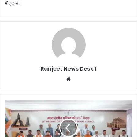
मौजूद थे।
Ranjeet News Desk 1
We
bsi
te