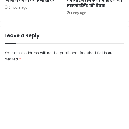
निर्माण कार्यों की समीक्षा की
कोआर्डिनेशन सेंटर फॉर ड्रग लॉ
एनफोर्समेंट की बैठक
3 hours ago
1 day ago
Leave a Reply
Your email address will not be published.
Required fields are
marked
*
C
o
m
m
e
n
t