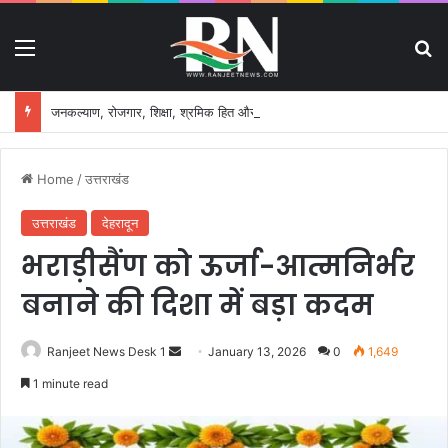
Menu
S
जनकल्याण, रोजगार, शिक्षा, श्रमिक हित और आधारभूत विकास को नई गति, राज्य कैबिनेट ने लिए ऐतिहासिक फैसले
Home
/
उत्तराखंड
उत्तराखंड
देहरादून
भराड़ीसैंण को ऊर्जा-आत्मनिर्भर
बनाने की दिशा में बड़ा कदम
Ranjeet News Desk 1
S
January 13, 2026
0
1,649
e
1 minute read
n
d
a