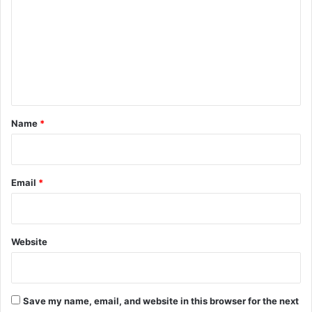
m
m
e
n
t
*
Name
*
Email
*
Website
Save my name, email, and website in this browser for the next